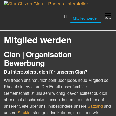
Zum
Star
Star Citizen
Inhalt
Clan &
Citizen
springen
Mitglied werden
Organisation
Menü
Clan –
Phoeni
Mitglied werden
Interste
Clan | Organisation
Bewerbung
Du interessierst dich für unseren Clan?
Wir freuen uns natürlich sehr über jedes neue Mitglied bei
Phoenix Interstellar! Der Erhalt unser familiären
Gemeinschaft ist uns sehr wichtig, davon solltest du dich
aber nicht abschrecken lassen. Informiere dich hier auf
unserer Seite über uns. Insbesondere unsere
Satzung
und
unsere
Struktur
sind gute Indikatoren, ob du und wir